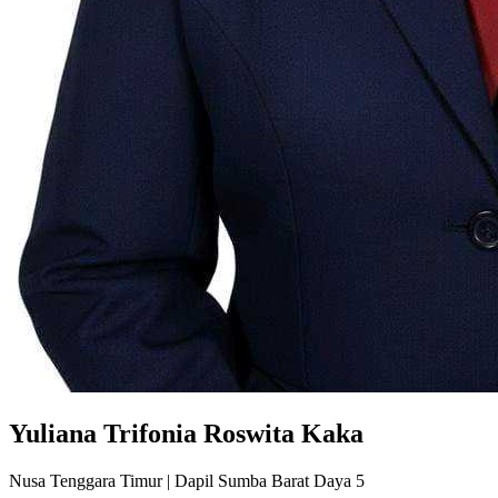
Yuliana Trifonia Roswita Kaka
Nusa Tenggara Timur | Dapil Sumba Barat Daya 5