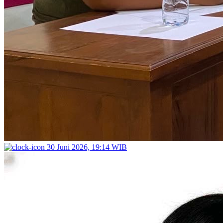
30 Juni 2026, 19:14 WIB