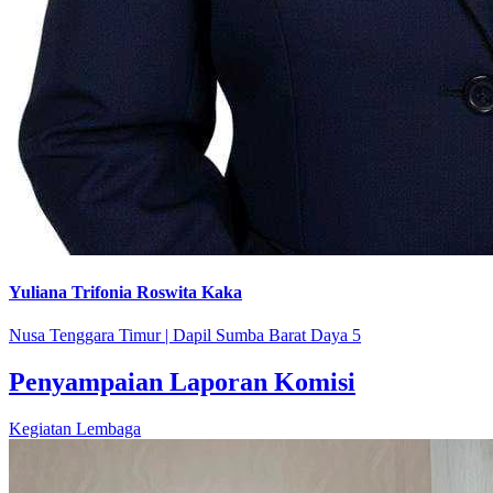
Yuliana Trifonia Roswita Kaka
Nusa Tenggara Timur | Dapil Sumba Barat Daya 5
Penyampaian Laporan Komisi
Kegiatan Lembaga