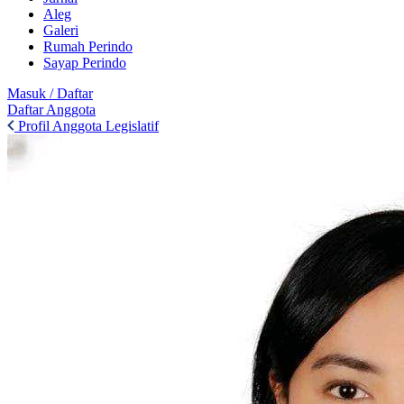
Aleg
Galeri
Rumah Perindo
Sayap Perindo
Masuk / Daftar
Daftar Anggota
Profil Anggota Legislatif