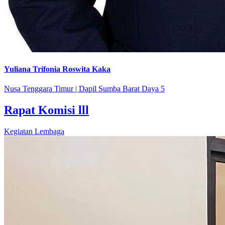
Yuliana Trifonia Roswita Kaka
Nusa Tenggara Timur | Dapil Sumba Barat Daya 5
Rapat Komisi lll
Kegiatan Lembaga