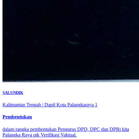
SALUNDIK
Kalimantan Tengah
|
Dapil Kota Palangkaraya 1
Pembentukan
dalam rangka pembentukan Pengurus DPD, DPC dan DPRt kita
Palangka Raya utk Verifikasi Vaktual.