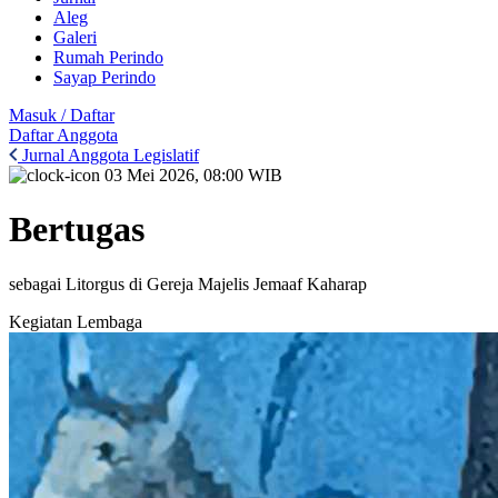
Aleg
Galeri
Rumah Perindo
Sayap Perindo
Masuk / Daftar
Daftar Anggota
Jurnal Anggota Legislatif
03 Mei 2026, 08:00 WIB
Bertugas
sebagai Litorgus di Gereja Majelis Jemaaf Kaharap
Kegiatan Lembaga