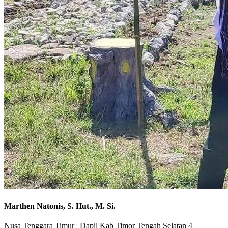
Marthen Natonis, S. Hut., M. Si.
Nusa Tenggara Timur
|
Dapil Kab Timor Tengah Selatan 4