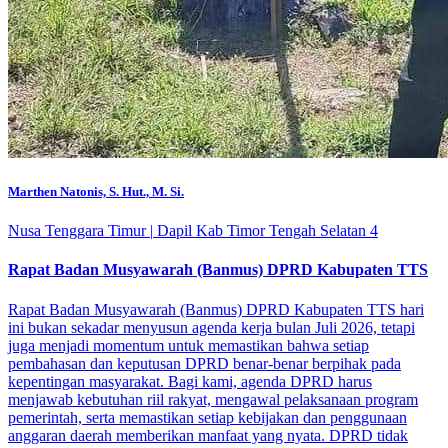
Marthen Natonis, S. Hut., M. Si.
Nusa Tenggara Timur
|
Dapil Kab Timor Tengah Selatan 4
Rapat Badan Musyawarah (Banmus) DPRD Kabupaten TTS
Rapat Badan Musyawarah (Banmus) DPRD Kabupaten TTS hari
ini bukan sekadar menyusun agenda kerja bulan Juli 2026, tetapi
juga menjadi momentum untuk memastikan bahwa setiap
pembahasan dan keputusan DPRD benar-benar berpihak pada
kepentingan masyarakat. Bagi kami, agenda DPRD harus
menjawab kebutuhan riil rakyat, mengawal pelaksanaan program
pemerintah, serta memastikan setiap kebijakan dan penggunaan
anggaran daerah memberikan manfaat yang nyata. DPRD tidak