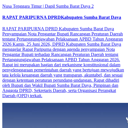
Nusa Tenggara Timur
|
Dapil Sumba Barat Daya 2
RAPAT PARIPURNA DPRDKabupaten Sumba Barat Daya
RAPAT PARIPURNA DPRD Kabupaten Sumba Barat Daya
Penyampaian Nota Pengantar Bupati Rancangan Peraturan Daerah
tentang Pertanggungjawaban Pelaksanaan APBD Tahun Anggaran
2026 Kamis, 25 Juni 2026, DPRD Kabupaten Sumba Barat Daya
menggelar Rapat Paripurna dengan agenda penyampaian Nota
Pengantar Bupati terhadap Rancangan Peraturan Daerah tentang
Pertanggungjawaban Pelaksanaan APBD Tahun Anggaran 2026.
Rapat ini merupakan bagian dari mekanisme konstitusional dalam
penyelenggaraan pemerintahan daerah yang bertujuan mewujudkan
tata kelola keuangan daerah yang transparan, akuntabel, dan sesuai
dengan ketentuan peraturan perundang-undangan. Rapat dihadiri
oleh Bupati dan Wakil Bupati Sumba Barat Daya, Pimpinan dan
Anggota DPRD, Sekretaris Daerah, serta Organisasi Perangkat
Daerah (OPD) terkait.