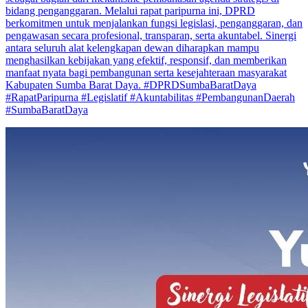
bidang penganggaran. Melalui rapat paripurna ini, DPRD
berkomitmen untuk menjalankan fungsi legislasi, penganggaran, dan
pengawasan secara profesional, transparan, serta akuntabel. Sinergi
antara seluruh alat kelengkapan dewan diharapkan mampu
menghasilkan kebijakan yang efektif, responsif, dan memberikan
manfaat nyata bagi pembangunan serta kesejahteraan masyarakat
Kabupaten Sumba Barat Daya. #DPRDSumbaBaratDaya
#RapatParipurna #Legislatif #Akuntabilitas #PembangunanDaerah
#SumbaBaratDaya