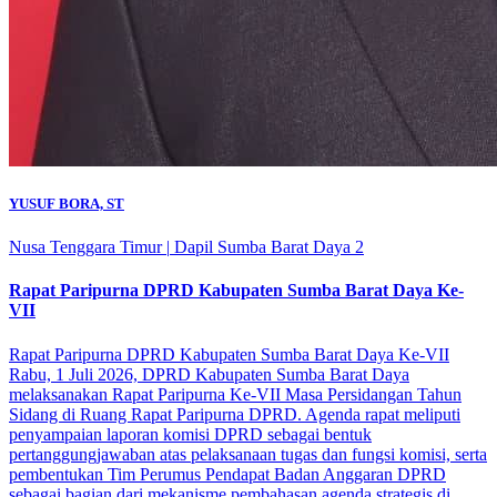
YUSUF BORA, ST
Nusa Tenggara Timur
|
Dapil Sumba Barat Daya 2
Rapat Paripurna DPRD Kabupaten Sumba Barat Daya Ke-
VII
Rapat Paripurna DPRD Kabupaten Sumba Barat Daya Ke-VII
Rabu, 1 Juli 2026, DPRD Kabupaten Sumba Barat Daya
melaksanakan Rapat Paripurna Ke-VII Masa Persidangan Tahun
Sidang di Ruang Rapat Paripurna DPRD. Agenda rapat meliputi
penyampaian laporan komisi DPRD sebagai bentuk
pertanggungjawaban atas pelaksanaan tugas dan fungsi komisi, serta
pembentukan Tim Perumus Pendapat Badan Anggaran DPRD
sebagai bagian dari mekanisme pembahasan agenda strategis di