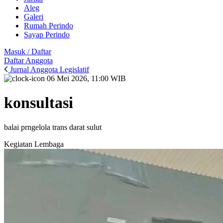
Aleg
Galeri
Rumah Perindo
Sayap Perindo
Masuk / Daftar
Daftar Anggota
Jurnal Anggota Legislatif
06 Mei 2026, 11:00 WIB
konsultasi
balai prngelola trans darat sulut
Kegiatan Lembaga