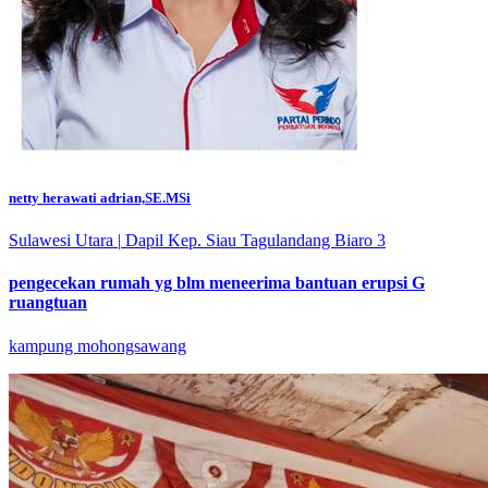
netty herawati adrian,SE.MSi
Sulawesi Utara
|
Dapil Kep. Siau Tagulandang Biaro 3
pengecekan rumah yg blm meneerima bantuan erupsi G
ruangtuan
kampung mohongsawang