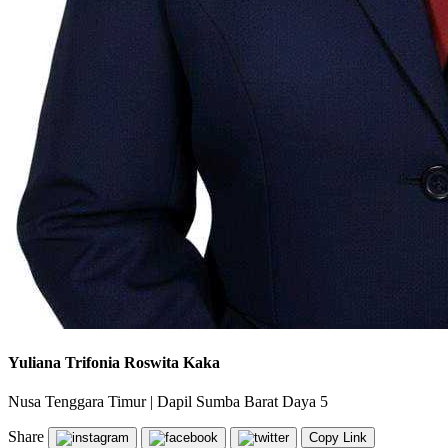
Yuliana Trifonia Roswita Kaka
Nusa Tenggara Timur
|
Dapil Sumba Barat Daya 5
Share
Copy Link