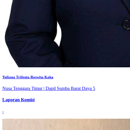
Yuliana Trifonia Roswita Kaka
Nusa Tenggara Timur
|
Dapil Sumba Barat Daya 5
Laporan Komisi
-