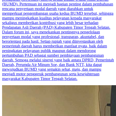
(BUMD). Pertemuan ini menjadi bagian penting dalam pembahasan
rencana penyertaan modal daerah yang diarahkan untuk
memperkuat pengembangan usaha kedua BUMD tersebut, sehingga
mampu meningkatkan kualitas pelayanan kepada masyarakat
sekaligus memberikan kontribusi yang lebih besar terhadap
Pendapatan Asli Daerah (PAD) Kabupaten Timor Tengah Selatan.
Dalam forum ini, saya menekankan pentingnya pengelolaan
penyertaan modal yang profesional, transparan, akuntabel, dan
berorientasi pada hasil. Setiap rupiah yang diinvestasikan oleh
pemerintah daerah harus memberikan manfaat nyata, baik dalam
peningkatan pelayanan publik maupun dalam mendorong
pertumbuhan PAD sebagai sumber pembiayaan pembangunan
daerah. Semoga melalui sinergi yang baik antara DPRD, Pemerintah
Daerah, Perumda Air Minum Soe, dan Bank NTT, kita dapat
mewujudkan BUMD yang semakin sehat, maju, dan mampu
menjadi motor penggerak pembangunan serta kesejahteraan
masyarakat Kabupaten Timor Tengah Selatan.