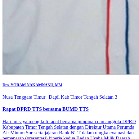
Drs. YORAM NAKAMNANU, MM
Nusa Tenggara Timur
|
Dapil Kab Timor Tengah Selatan 3
Rapat DPRD TTS bersama BUMD TTS
Hari ini saya mengikuti rapat bersama pimpinan dan anggota DPRD
Kabupaten Timor Tengah Selatan dengan Direktur Utama Perumda
Air Minum Soe serta jajaran Bank NTT dalam rangka evaluasi dan
pemaparan (presentasi) kinerja kedua Badan Usaha Milik Daerah