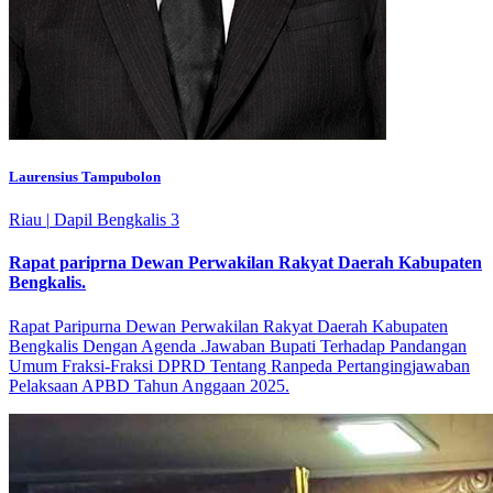
Laurensius Tampubolon
Riau
|
Dapil Bengkalis 3
Rapat pariprna Dewan Perwakilan Rakyat Daerah Kabupaten
Bengkalis.
Rapat Paripurna Dewan Perwakilan Rakyat Daerah Kabupaten
Bengkalis Dengan Agenda .Jawaban Bupati Terhadap Pandangan
Umum Fraksi-Fraksi DPRD Tentang Ranpeda Pertangingjawaban
Pelaksaan APBD Tahun Anggaan 2025.