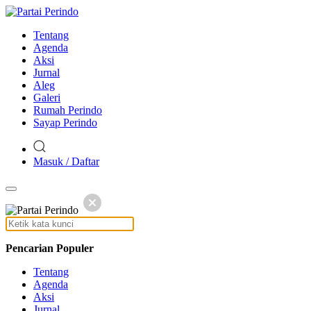
Tentang
Agenda
Aksi
Jurnal
Aleg
Galeri
Rumah Perindo
Sayap Perindo
Masuk / Daftar
Pencarian Populer
Tentang
Agenda
Aksi
Jurnal