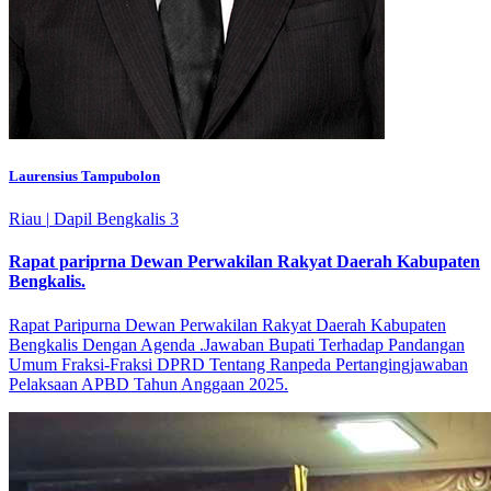
Laurensius Tampubolon
Riau
|
Dapil Bengkalis 3
Rapat pariprna Dewan Perwakilan Rakyat Daerah Kabupaten
Bengkalis.
Rapat Paripurna Dewan Perwakilan Rakyat Daerah Kabupaten
Bengkalis Dengan Agenda .Jawaban Bupati Terhadap Pandangan
Umum Fraksi-Fraksi DPRD Tentang Ranpeda Pertangingjawaban
Pelaksaan APBD Tahun Anggaan 2025.